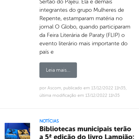
Sertão do Pajeú. Ela e demais
integrantes do grupo Mulheres de
Repente, estamparam matéria no
jornal O Globo, quando participaram
da Feira Literária de Paraty (FLIP) o
evento literário mais importante do
país e
Leia mais...
por Ascom, publicado em 13/12/2022 11h35,
última modificação em 13/12/2022 11h35
NOTÍCIAS
Bibliotecas municipais terão
a 5ª edição do livro Lampião: