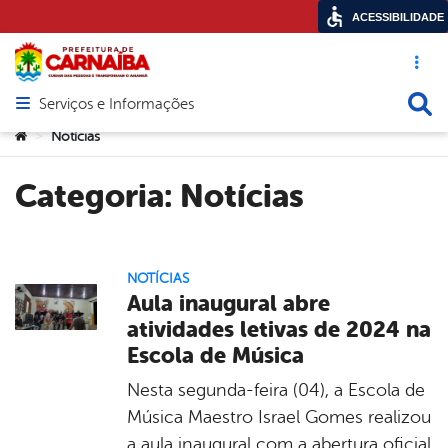
ACESSIBILIDADE
Acesso ráp
Busca
Serviços e Informações
Abrir menu principal de navegação
Você está aqui:
Notícias
>
Categoria:
Notícias
NOTÍCIAS
Aula inaugural abre
atividades letivas de 2024 na
Escola de Música
Nesta segunda-feira (04), a Escola de
Música Maestro Israel Gomes realizou
a aula inaugural com a abertura oficial