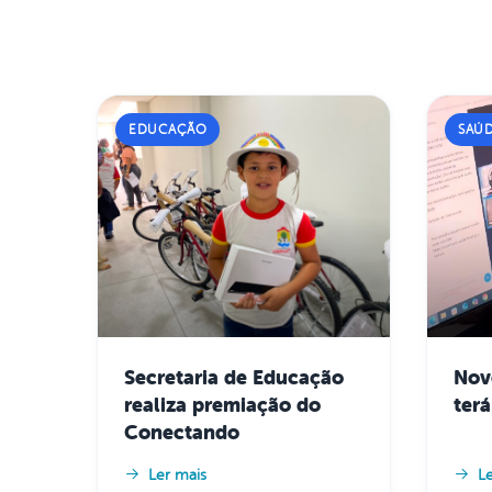
EDUCAÇÃO
SAÚ
Secretaria de Educação
Nov
realiza premiação do
ter
Conectando
Ler mais
L