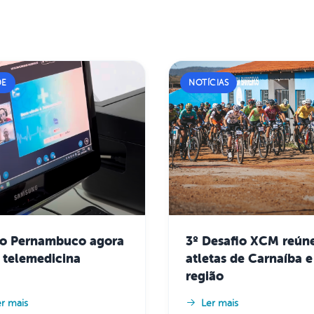
DE
NOTÍCIAS
o Pernambuco agora
3º Desafio XCM reúne
á telemedicina
atletas de Carnaíba e
região
er mais
Ler mais