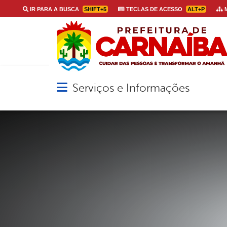
IR PARA A BUSCA
SHIFT+5
TECLAS DE ACESSO
ALT+P
M
Serviços e Informações
Abrir menu principal de navegação