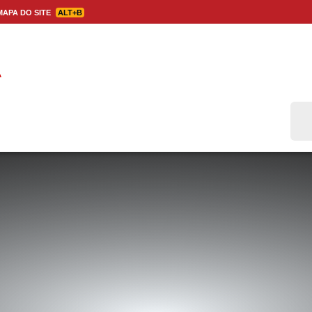
APA DO SITE
ALT+B
Bus