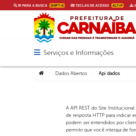
IR PARA A BUSCA
SHIFT+5
TECLAS DE ACESSO
ALT+P
M
Serviços e Informações
Abrir menu principal de navegação
Você está aqui:
>
>
Dados Abertos
Api dados
A API REST do Site Institucional
de resposta HTTP para indicar 
podem ser entendidos por clien
permitir que você interaja de f