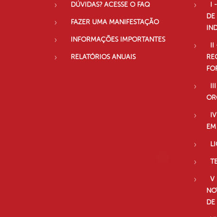
DÚVIDAS? ACESSE O FAQ
I 
DE
FAZER UMA MANIFESTAÇÃO
IN
INFORMAÇÕES IMPORTANTES
II
RELATÓRIOS ANUAIS
RE
FO
II
OR
I
EM
L
T
V
NO
DE