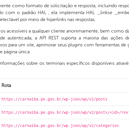
ente como formato de solicitação e resposta, incluindo respo
do com o padrão HAL , ela implementa HAL ._linkse ._embe
etectável por meio de hiperlinks nas respostas.
cos acessíveis a qualquer cliente anonimamente, bem como da
 de autenticada, a API REST suporta a maioria das ações 
ativos para um site, aprimorar seus plugins com ferramentas d
e página única.
informações sobre os terminais específicos disponíveis atrav
Rota
https://carnaiba.pe.gov.br/wp-json/wp/v2/posts
https://carnaiba.pe.gov.br/wp-json/wp/v2/posts/<id>/rev
https://carnaiba.pe.gov.br/wp-json/wp/v2/categories