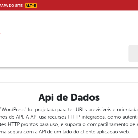
APA DO SITE
ALT+B
Bus
Api de Dados
 "WordPress" foi projetada para ter URLs previsíveis e orientad
erros de API. A API usa recursos HTTP integrados, como auten
tes HTTP prontos para uso, e suporta o compartilhamento de 
orma segura com a API de um lado do cliente aplicação web.