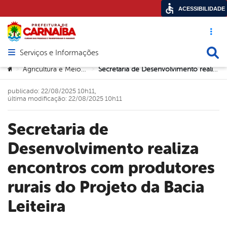
ACESSIBILIDADE
Acesso ráp
Busca
Serviços e Informações
Abrir menu principal de navegação
Você está aqui:
Agricultura e Meio Ambiente
Secretaria de Desenvolvimento realiza encontros com produtores rurais do Projeto da Bacia Leiteira
>
>
publicado: 22/08/2025 10h11,
última modificação: 22/08/2025 10h11
Secretaria de
Desenvolvimento realiza
encontros com produtores
rurais do Projeto da Bacia
Leiteira