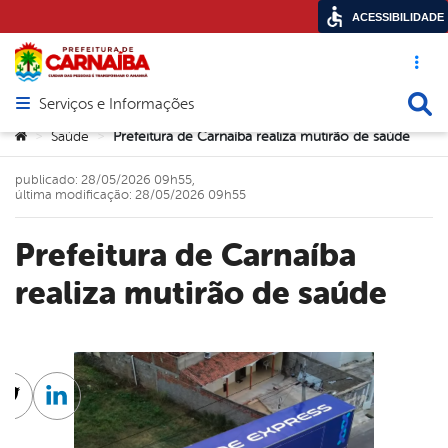
ACESSIBILIDADE
Acesso ráp
Busca
Serviços e Informações
Abrir menu principal de navegação
Você está aqui:
Saúde
Prefeitura de Carnaíba realiza mutirão de saúde
>
>
publicado: 28/05/2026 09h55,
última modificação: 28/05/2026 09h55
Prefeitura de Carnaíba
realiza mutirão de saúde
cebook
Twitter
Linkedin