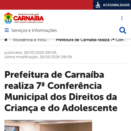
ACESSIBILIDADE
Acesso ráp
Busca
Serviços e Informações
Abrir menu principal de navegação
Você está aqui:
Assistência e Inclusão Social
Prefeitura de Carnaíba realiza 7ª Conferência Municipal dos Direitos da Criança e do Adolescente
>
>
publicado: 28/05/2026 09h36,
última modificação: 28/05/2026 09h36
Prefeitura de Carnaíba
realiza 7ª Conferência
Municipal dos Direitos da
Criança e do Adolescente