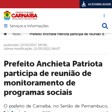
ACESSIBILIDADE
Acesso ráp
Busca
Serviços e Informações
Abrir menu principal de navegação
Você está aqui:
Notícias
Prefeito Anchieta Patriota participa de reunião de monitoramento de programas sociais
>
>
publicado: 22/02/2017 16h56,
última modificação: 21/05/2022 16h57
Prefeito Anchieta Patriota
participa de reunião de
monitoramento de
programas sociais
O prefeito de Carnaíba, no Sertão de Pernambuco,