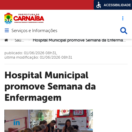
ACESSIBILIDADE
Acesso ráp
Busca
Serviços e Informações
Abrir menu principal de navegação
Você está aqui:
Saúde
Hospital Municipal promove Semana da Enfermagem
>
>
publicado: 01/06/2026 08h31,
última modificação: 01/06/2026 08h31
Hospital Municipal
promove Semana da
Enfermagem
cebook
Twitter
Linkedin