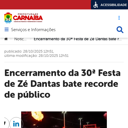
ACESSIBILIDADE
Acesso ráp
Busca
Serviços e Informações
Abrir menu principal de navegação
Você está aqui:
Notícias
Encerramento da 30ª Festa de Zé Dantas bate recorde de público
>
>
publicado: 28/10/2025 12h51,
última modificação: 28/10/2025 12h51
Encerramento da 30ª Festa
de Zé Dantas bate recorde
de público