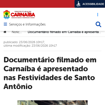
ACESSIBILIDADE
Acesso ráp
Busca
Serviços e Informações
Abrir menu principal de navegação
Você está aqui:
Notícias
Documentário filmado em Carnaíba é apresentado nas Festividades de Santo Antônio
>
>
publicado: 23/06/2026 10h17,
última modificação: 23/06/2026 10h17
Documentário filmado em
Carnaíba é apresentado
nas Festividades de Santo
Antônio