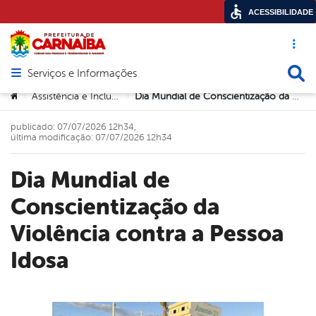
ACESSIBILIDADE
Acesso ráp
Busca
Serviços e Informações
Abrir menu principal de navegação
Você está aqui:
Assistência e Inclusão Social
Dia Mundial de Conscientização da Violência contra a Pessoa Idosa
>
>
publicado: 07/07/2026 12h34,
última modificação: 07/07/2026 12h34
Dia Mundial de
Conscientização da
Violência contra a Pessoa
Idosa