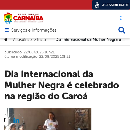
ACESSIBILIDADE
Acesso ráp
Busca
Serviços e Informações
Abrir menu principal de navegação
Você está aqui:
Assistência e Inclusão Social
Dia Internacional da Mulher Negra é celebrado na região do Caroá
>
>
publicado: 22/08/2025 10h21,
última modificação: 22/08/2025 10h21
Dia Internacional da
Mulher Negra é celebrado
na região do Caroá
cebook
Twitter
Linkedin