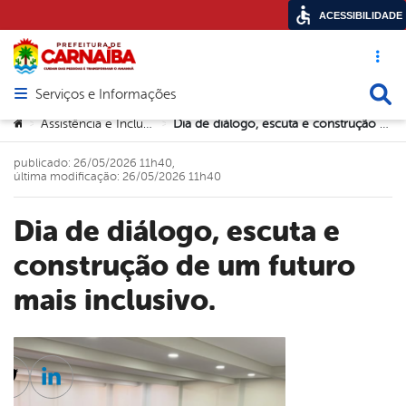
ACESSIBILIDADE
Acesso ráp
Busca
Serviços e Informações
Abrir menu principal de navegação
Você está aqui:
Assistência e Inclusão Social
Dia de diálogo, escuta e construção de um futuro mais inclusivo.
>
>
publicado: 26/05/2026 11h40,
última modificação: 26/05/2026 11h40
Dia de diálogo, escuta e
construção de um futuro
mais inclusivo.
cebook
Twitter
Linkedin