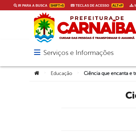
IR PARA A BUSCA
SHIFT+5
TECLAS DE ACESSO
ALT+P
M
Serviços e Informações
Abrir menu principal de navegação
Você está aqui:
>
>
Educação
Ciência que encanta e t