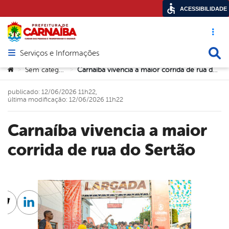
ACESSIBILIDADE
Acesso ráp
Busca
Serviços e Informações
Abrir menu principal de navegação
Você está aqui:
Sem categoria
Carnaíba vivencia a maior corrida de rua do Sertão
>
>
publicado: 12/06/2026 11h22,
última modificação: 12/06/2026 11h22
Carnaíba vivencia a maior
corrida de rua do Sertão
cebook
Twitter
Linkedin