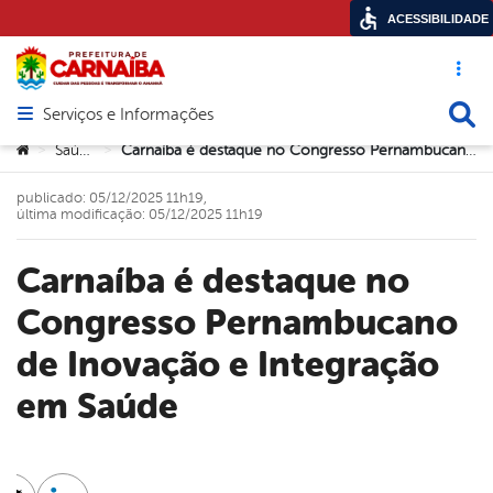
ACESSIBILIDADE
Acesso ráp
Busca
Serviços e Informações
Abrir menu principal de navegação
Você está aqui:
Saúde
Carnaíba é destaque no Congresso Pernambucano de Inovação e Integração em Saúde
>
>
publicado: 05/12/2025 11h19,
última modificação: 05/12/2025 11h19
Carnaíba é destaque no
Congresso Pernambucano
de Inovação e Integração
em Saúde