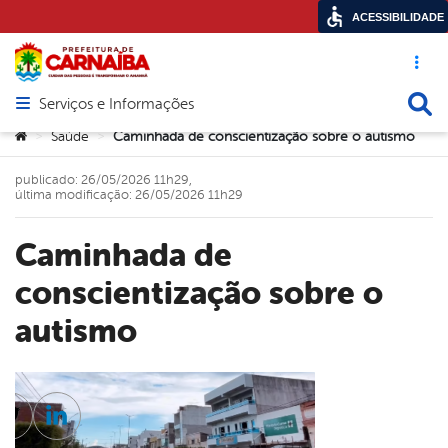
ACESSIBILIDADE
Acesso ráp
Busca
Serviços e Informações
Abrir menu principal de navegação
Você está aqui:
Saúde
Caminhada de conscientização sobre o autismo
>
>
publicado: 26/05/2026 11h29,
última modificação: 26/05/2026 11h29
Caminhada de
conscientização sobre o
autismo
cebook
Twitter
Linkedin